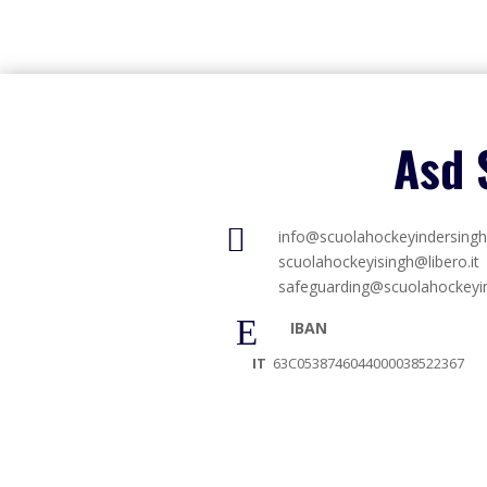
Asd 

info@scuolahockeyindersing
scuolahockeyisingh@libero.it
safeguarding@scuolahockeyi
E
IBAN
IT
63C0538746044000038522367