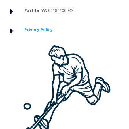
E
Partita IVA
03184100042
E
Privacy Policy