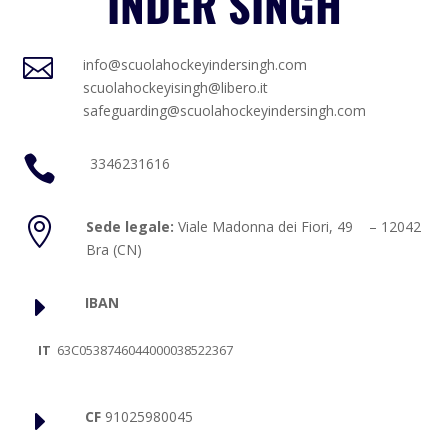
INDER SINGH

info@scuolahockeyindersingh.com
scuolahockeyisingh@libero.it
safeguarding@scuolahockeyindersingh.com

3346231616

Sede legale:
Viale Madonna dei Fiori, 49 – 12042
Bra (CN)
E
IBAN
IT
63C0538746044000038522367
E
CF
91025980045