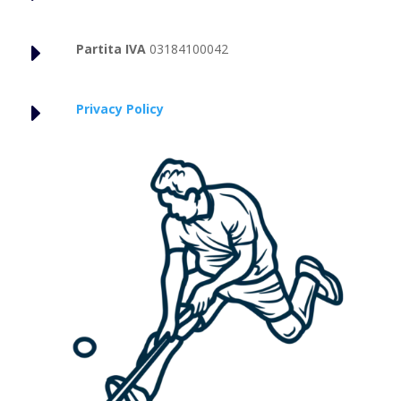
E
Partita IVA
03184100042
E
Privacy Policy