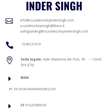
INDER SINGH

info@scuolahockeyindersingh.com
scuolahockeyisingh@libero.it
safeguarding@scuolahockeyindersingh.com

3346231616

Sede legale:
Viale Madonna dei Fiori, 49 – 12042
Bra (CN)
E
IBAN
IT
63C0538746044000038522367
E
CF
91025980045