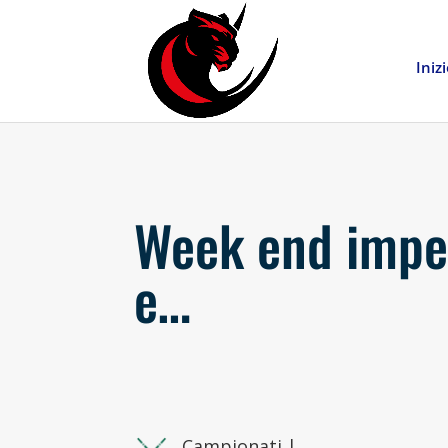
Iniz
Week end impe
e…
Campionati
|