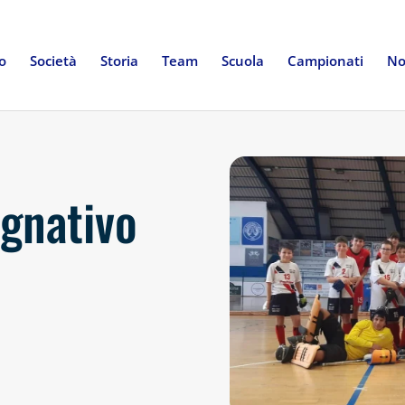
io
Società
Storia
Team
Scuola
Campionati
No
gnativo