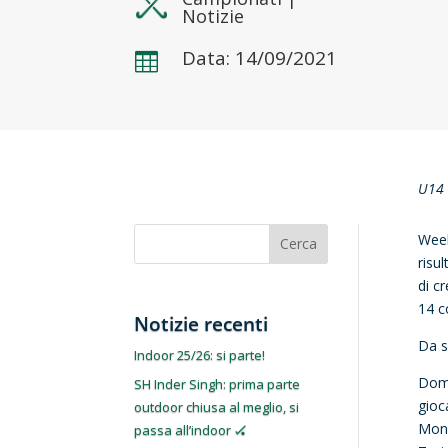
Notizie
Data: 14/09/2021

U14 
Week
Cerca
risu
di c
14 c
Notizie recenti
Da s
Indoor 25/26: si parte!
Dome
SH Inder Singh: prima parte
gioc
outdoor chiusa al meglio, si
Monc
passa all’indoor 🏑