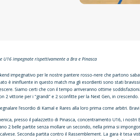
e U16 impegnate rispettivamente a Bra e Pinasca
end impegnativo per le nostre pantere rosso-nere che partono sabato 1
ltato è ininfluente in questo match ma gli esordienti sono stati braviss
rescere. Siamo certi che con il tempo arriveranno ottime soddisfazioni.
on 2 vittorie per i “grandi” e 2 sconfitte per la Next Gen, in crescendo.
egnalare l’esordio di
Kamal e Rares alla loro prima come arbitri. Brav
nica, presso il palazzetto di Pinasca, concentramento U16, i nostr
ano 2 belle partite senza mollare un secondo, nella prima si impongo
alvese. Seconda partita contro il Rassemblement. La gara è tesa vista l