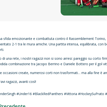
na sfida emozionante e combattuta contro il Rassemblement Torino, 
eritato 2-1 tra le mura amiche. Una partita intensa, equilibrata, con b
rti.
o di una rete, i nostri ragazzi non si sono arresi: pareggio su corto fi
ndida combinazione tra Jacopo Berrino e Daniele Bottero per il gol vitt
e occasioni create, numerosi corti non trasformati… ma alla fine è arr
ravi ragazzi, avanti così!
nderSingh #Under16 #BlackRedPanthers #Vittoria #HockeySuPrato #
Precedente