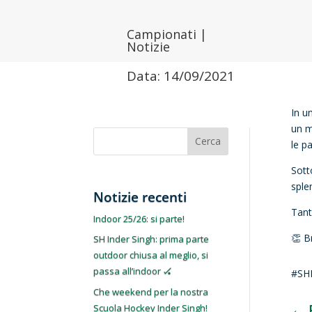
Campionati
|
Notizie
Data: 14/09/2021
In u
un m
Cerca
le pa
Sott
sple
Notizie recenti
Tant
Indoor 25/26: si parte!
👏 B
SH Inder Singh: prima parte
outdoor chiusa al meglio, si
passa all’indoor 🏑
#SHI
Che weekend per la nostra
←
Scuola Hockey Inder Singh!