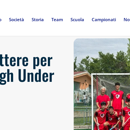
o
Società
Storia
Team
Scuola
Campionati
Not
attere per
ngh Under