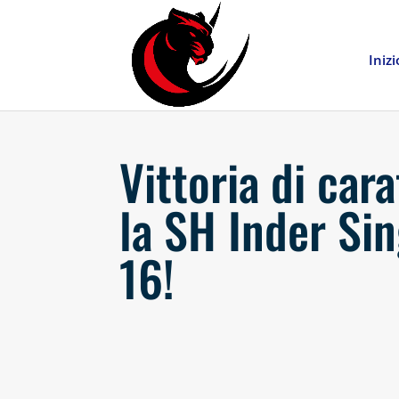
Inizi
Vittoria di car
la SH Inder Si
16!