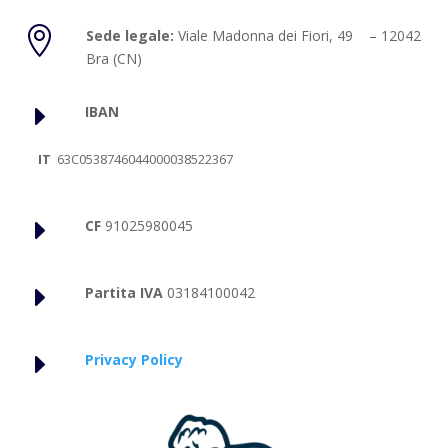

Sede legale:
Viale Madonna dei Fiori, 49 – 12042
Bra (CN)
E
IBAN
IT
63C0538746044000038522367
E
CF
91025980045
E
Partita IVA
03184100042
E
Privacy Policy