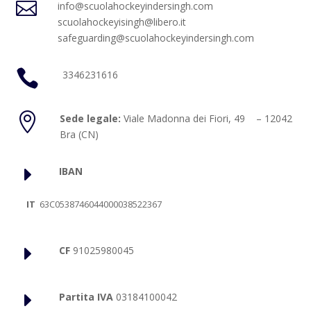

info@scuolahockeyindersingh.com
scuolahockeyisingh@libero.it
safeguarding@scuolahockeyindersingh.com

3346231616

Sede legale:
Viale Madonna dei Fiori, 49 – 12042
Bra (CN)
E
IBAN
IT
63C0538746044000038522367
E
CF
91025980045
E
Partita IVA
03184100042