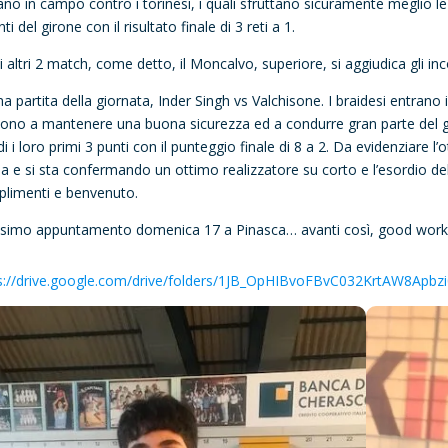
ano in campo contro i torinesi, i quali sfruttano sicuramente meglio le
ti del girone con il risultato finale di 3 reti a 1.
i altri 2 match, come detto, il Moncalvo, superiore, si aggiudica gli in
ma partita della giornata, Inder Singh vs Valchisone. I braidesi entrano
cono a mantenere una buona sicurezza ed a condurre gran parte del gi
di i loro primi 3 punti con il punteggio finale di 8 a 2. Da evidenziare 
sa e si sta confermando un ottimo realizzatore su corto e l’esordio 
limenti e benvenuto.
simo appuntamento domenica 17 a Pinasca… avanti così, good work
s://drive.google.com/drive/folders/1JB_OpHIBvoFBvC032KrtAW8Apbz