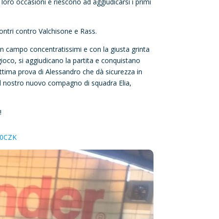
 loro occasioni e riescono ad aggiudicarsi i primi
contri contro Valchisone e Rass.
 in campo concentratissimi e con la giusta grinta
oco, si aggiudicano la partita e conquistano
l’ottima prova di Alessandro che dà sicurezza in
del nostro nuovo compagno di squadra Elia,
!
i0CZK