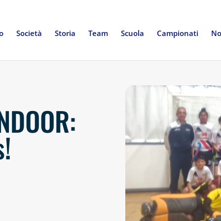
io
Società
Storia
Team
Scuola
Campionati
No
INDOOR:
s!