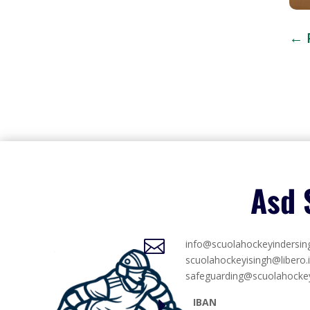
←
Asd 

info@scuolahockeyindersi
scuolahockeyisingh@libero.i
safeguarding@scuolahocke
E
IBAN