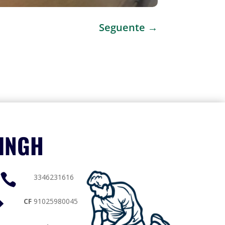
Seguente
→
SINGH

3346231616
E
CF
91025980045