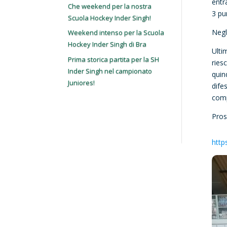
entr
Che weekend per la nostra
3 pun
Scuola Hockey Inder Singh!
Negl
Weekend intenso per la Scuola
Hockey Inder Singh di Bra
Ulti
Prima storica partita per la SH
ries
Inder Singh nel campionato
quin
Juniores!
dife
comp
Pros
http