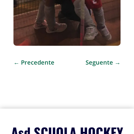
←
Precedente
Seguente
→
Asd SCUOLA HOCKEY