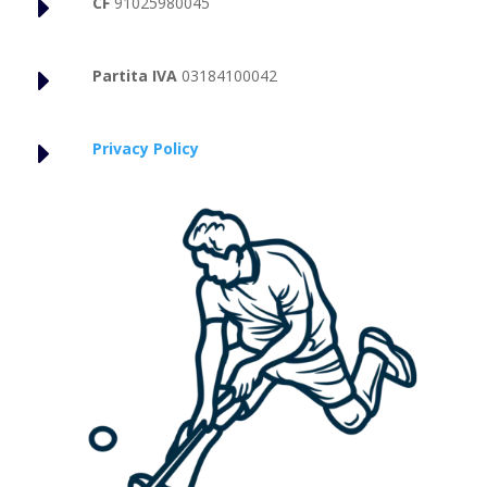
E
CF
91025980045
E
Partita IVA
03184100042
E
Privacy Policy