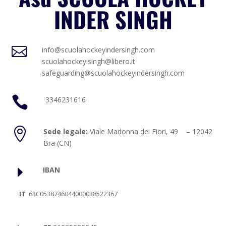
INDER SINGH

info@scuolahockeyindersingh.com
scuolahockeyisingh@libero.it
safeguarding@scuolahockeyindersingh.com

3346231616

Sede legale:
Viale Madonna dei Fiori, 49 – 12042
Bra (CN)
E
IBAN
IT
63C0538746044000038522367