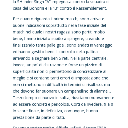
la SH Inder Singh “A” impegnata contro la squadra di
casa del Bonomi e la “B” contro il Rassemblement.
Per quanto riguarda il primo match, sono arrivate
buone indicazioni soprattutto nella fase iniziale del
match nel quale i nostri ragazzi sono partiti molto
bene, hanno iniziato subito a spingere, creando e
finalizzando tante palle goal, sono andati in vantaggio
ed hanno gestito bene il controllo della pallina
arrivando a segnare ben 5 reti. Nella parte centrale,
invece, un po’ di distrazione e forse un pizzico di
superficialità non ci permettono di concretizzare al
meglio e si contano tanti errori di impostazione che
non ci mettono in difficoltà in termini di risultato, ma
che devono far suonare un campanellino di allarme…
Terzo tempo di nuovo in salita, riusciamo nuovamente
ad essere concreti e pericolosi. Corti da rivedere, 9 a 0
lo score finale, in definitiva, comunque, buona
prestazione da parte di tutti.
Secondo match molto difficile, infatti, il team “B” è