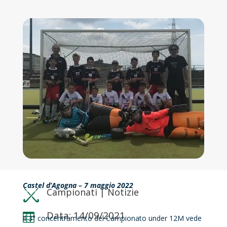
Castel d’Agogna – 7 maggio 2022
Campionati
|
Notizie
Data: 14/09/2021

Il 3° concentramento del Campionato under 12M vede