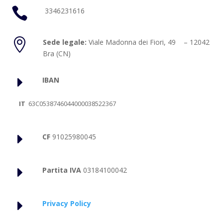

3346231616

Sede legale:
Viale Madonna dei Fiori, 49 – 12042
Bra (CN)
E
IBAN
IT
63C0538746044000038522367
E
CF
91025980045
E
Partita IVA
03184100042
E
Privacy Policy